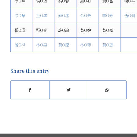
徐O暉
侯O遠
吳O蓉
羅O心
黃O富
湯O華
徐O華
王O麗
蘇O潔
余O榮
李O芳
伍O娟
張O瑛
張O菁
許O論
黃O婷
黃O嘉
潘O樑
林O男
黃O慶
林O琴
黃O恩
Share this entry