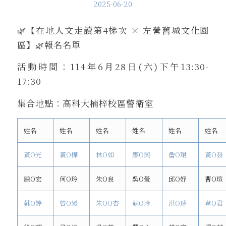
2025-06-20
🌿【在地人文走讀第4梯次 × 左營舊城文化園
區】🌿報名名單
活動時間：114年6月28日(六)下午13:30-
17:30
集合地點：高科大楠梓校區警衛室
姓名
姓名
姓名
姓名
姓名
姓名
黃O光
黃O樺
林O如
廖O興
詹O珺
黃O發
鍾O宏
何O玲
朱O良
吳O瑩
邱O妤
曹O瑄
蘇O婷
曾O緩
朱OO杏
蘇O玲
洪O瑞
韋O君