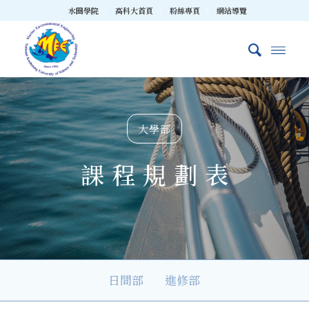
水圈學院
高科大首頁
粉絲專頁
網站導覽
大學部
課 程 規 劃 表
日間部
進修部